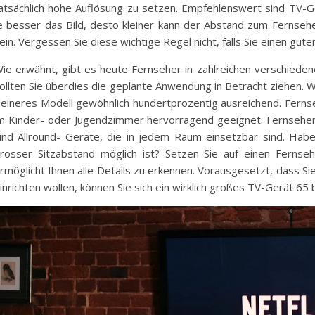
atsächlich hohe Auflösung zu setzen. Empfehlenswert sind TV-G
e besser das Bild, desto kleiner kann der Abstand zum Fernseh
ein. Vergessen Sie diese wichtige Regel nicht, falls Sie einen gu
ie erwähnt, gibt es heute Fernseher in zahlreichen verschiede
ollten Sie überdies die geplante Anwendung in Betracht ziehen. We
leineres Modell gewöhnlich hundertprozentig ausreichend. Fernse
m Kinder- oder Jugendzimmer hervorragend geeignet. Fernseher 
ind Allround- Geräte, die in jedem Raum einsetzbar sind. Ha
rosser Sitzabstand möglich ist? Setzen Sie auf einen Fernseh
rmöglicht Ihnen alle Details zu erkennen. Vorausgesetzt, dass Si
inrichten wollen, können Sie sich ein wirklich großes TV-Gerät 65 b