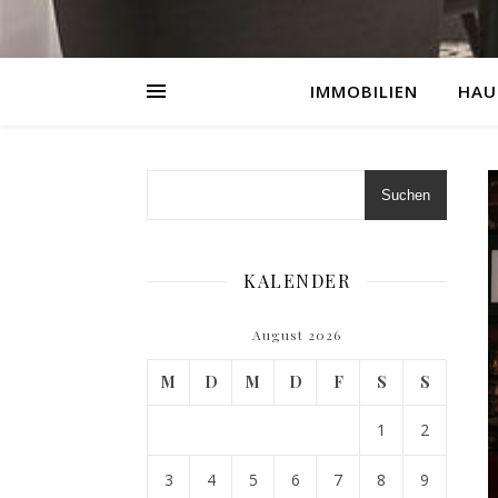
IMMOBILIEN
HAU
Suchen
KALENDER
August 2026
M
D
M
D
F
S
S
1
2
3
4
5
6
7
8
9