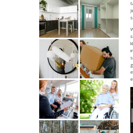
t
J
s
W
s
k
i
s
g
e
e