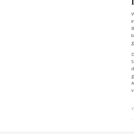
W
i
B
b
g
D
S
d
g
A
v