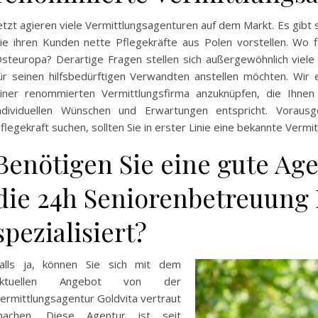
etzt agieren viele Vermittlungsagenturen auf dem Markt. Es gibt 
ie ihren Kunden nette Pflegekräfte aus Polen vorstellen. Wo f
steuropa? Derartige Fragen stellen sich außergewöhnlich viele 
ür seinen hilfsbedürftigen Verwandten anstellen möchten. Wi
iner renommierten Vermittlungsfirma anzuknüpfen, die Ihnen 
ndividuellen Wünschen und Erwartungen entspricht. Voraus
flegekraft suchen, sollten Sie in erster Linie eine bekannte Vermi
Benötigen Sie eine gute Agen
die 24h Seniorenbetreuung 
spezialisiert?
alls ja, können Sie sich mit dem
aktuellen Angebot von der
ermittlungsagentur Goldvita vertraut
achen. Diese Agentur ist seit