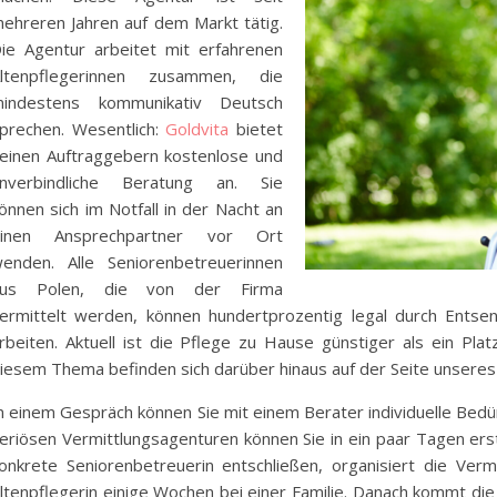
ehreren Jahren auf dem Markt tätig.
ie Agentur arbeitet mit erfahrenen
ltenpflegerinnen zusammen, die
indestens kommunikativ Deutsch
prechen. Wesentlich:
Goldvita
bietet
einen Auftraggebern kostenlose und
nverbindliche Beratung an. Sie
önnen sich im Notfall in der Nacht an
einen Ansprechpartner vor Ort
enden. Alle Seniorenbetreuerinnen
aus Polen, die von der Firma
ermittelt werden, können hundertprozentig legal durch Ents
rbeiten. Aktuell ist die Pflege zu Hause günstiger als ein Pl
iesem Thema befinden sich darüber hinaus auf der Seite unseres
n einem Gespräch können Sie mit einem Berater individuelle Bedür
eriösen Vermittlungsagenturen können Sie in ein paar Tagen erst
onkrete Seniorenbetreuerin entschließen, organisiert die Vermi
ltenpflegerin einige Wochen bei einer Familie. Danach kommt di