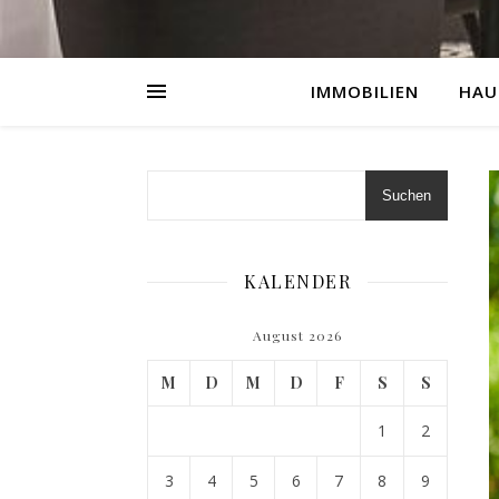
IMMOBILIEN
HAU
Suchen
KALENDER
August 2026
M
D
M
D
F
S
S
1
2
3
4
5
6
7
8
9