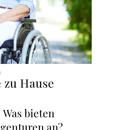
E
e zu Hause
. Was bieten
genturen an?