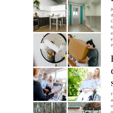
J
d
O
f
e
i
P
F
V
m