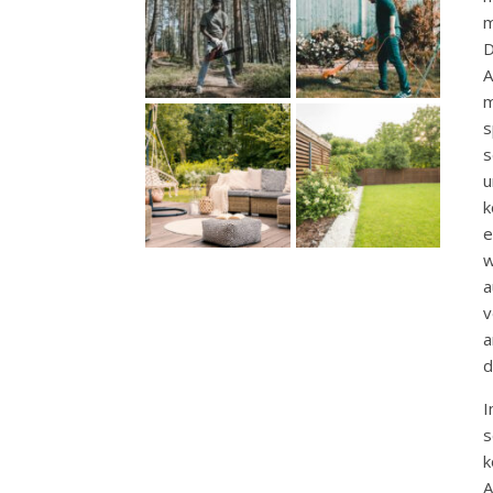
m
D
A
m
s
s
u
k
w
v
a
d
I
s
k
A