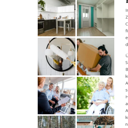
I
Z
C
f
e
d
Ü
S
B
k
A
s
H
a
A
k
n