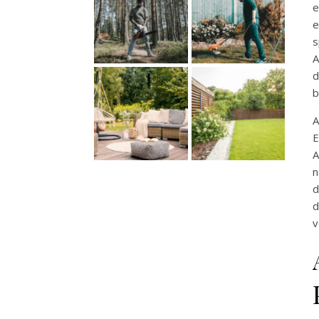
e
e
A
d
b
A
E
A
n
d
d
v