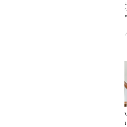
D
S
F