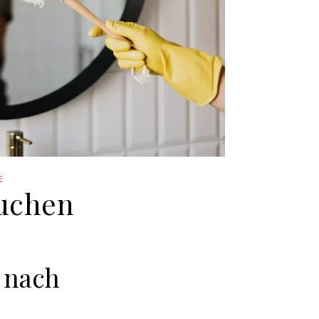
E
suchen
 nach