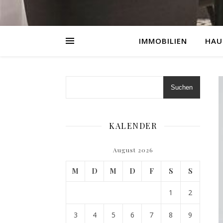
IMMOBILIEN
HAU
Suchen
KALENDER
August 2026
M
D
M
D
F
S
S
1
2
3
4
5
6
7
8
9